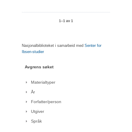
1–1 av 1
Nasjonalbiblioteket i samarbeid med
Senter for
Ibsen-studier
Avgrens søket
Materialtyper
År
Forfatter/person
Utgiver
Språk