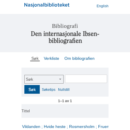
English
Bibliografi
Den internasjonale Ibsen-
bibliografien
Søk
Verkliste
Om bibliografien
Søk
Søk
Søketips
Nullstill
1–1 av 1
Tittel
Vildanden ; Hvide heste ; Rosmersholm ; Fruen fra havet