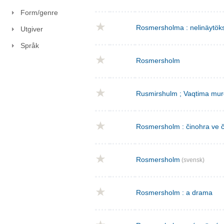
Form/genre
Rosmersholma : nelinäytök
Utgiver
Språk
Rosmersholm
Rusmirshulm ; Vaqtima mur
Rosmersholm : činohra ve č
Rosmersholm
(svensk)
Rosmersholm : a drama