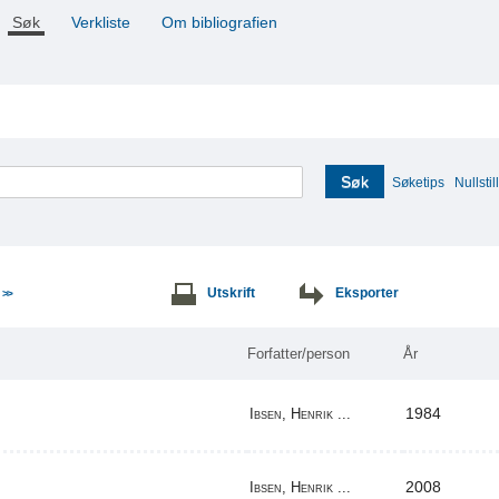
Søk
Verkliste
Om bibliografien
Søk
Søketips
Nullstill
e
Utskrift
Eksporter
>>
Forfatter/person
År
1984
Ibsen, Henrik ...
2008
Ibsen, Henrik ...