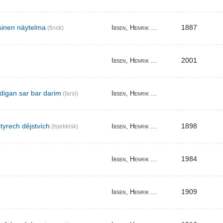
sinen näytelma
1887
Ibsen, Henrik ...
(finsk)
2001
Ibsen, Henrik ...
digan sar bar darim
Ibsen, Henrik ...
(farsi)
tyrech dějstvích
1898
Ibsen, Henrik ...
(tsjekkisk)
1984
Ibsen, Henrik ...
1909
Ibsen, Henrik ...