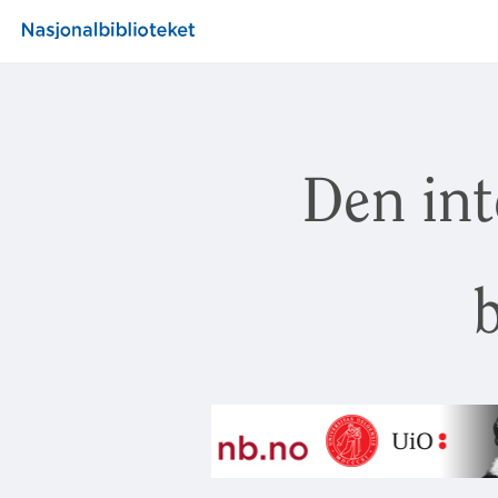
Den int
b