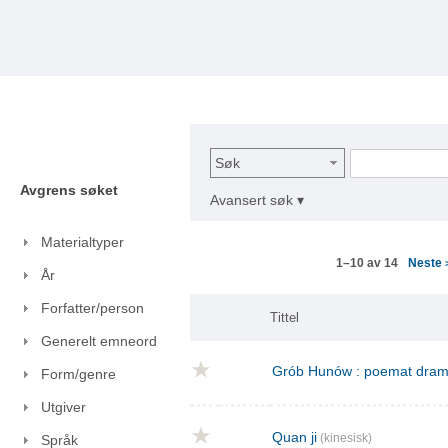
Søk
Avgrens søket
Avansert søk ▾
Materialtyper
Neste
1–10 av 14
År
Forfatter/person
Tittel
Generelt emneord
Grób Hunów : poemat drama
Form/genre
Utgiver
Quan ji
(kinesisk)
Språk