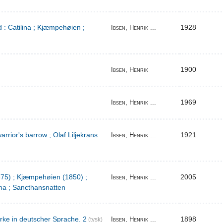
 : Catilina ; Kjæmpehøien ;
1928
Ibsen, Henrik ...
1900
Ibsen, Henrik
1969
Ibsen, Henrik ...
warrior's barrow ; Olaf Liljekrans
1921
Ibsen, Henrik ...
1875) ; Kjæmpehøien (1850) ;
2005
Ibsen, Henrik ...
a ; Sancthansnatten
rke in deutscher Sprache. 2
1898
Ibsen, Henrik ...
(tysk)