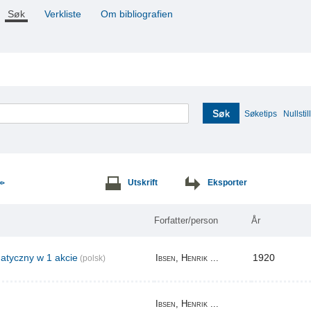
Søk
Verkliste
Om bibliografien
Søk
Søketips
Nullstill
Utskrift
Eksporter
>>
Forfatter/person
År
tyczny w 1 akcie
1920
Ibsen, Henrik ...
(polsk)
Ibsen, Henrik ...