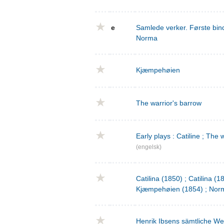
e
Samlede verker. Første bind
Norma
Kjæmpehøien
The warrior's barrow
Early plays : Catiline ; The 
(engelsk)
Catilina (1850) ; Catilina (
Kjæmpehøien (1854) ; Norm
Henrik Ibsens sämtliche We