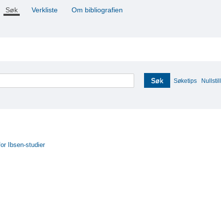
Søk
Verkliste
Om bibliografien
Søk
Søketips
Nullstill
for Ibsen-studier