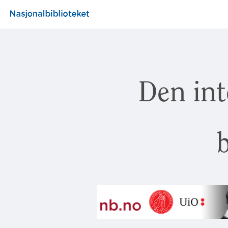
Den int
b