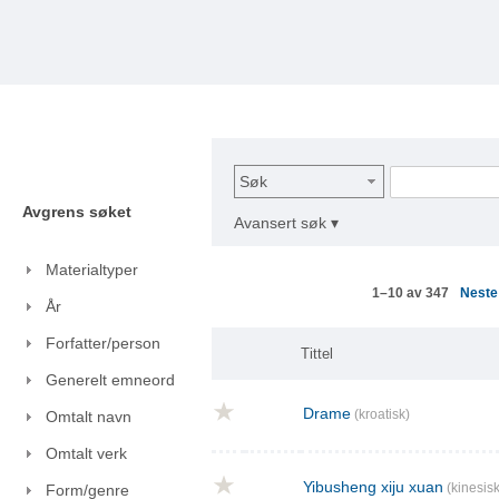
Søk
Avgrens søket
Avansert søk ▾
Materialtyper
Nest
1–10 av 347
År
Forfatter/person
Tittel
Generelt emneord
Drame
(kroatisk)
Omtalt navn
Omtalt verk
Yibusheng xiju xuan
(kinesisk
Form/genre