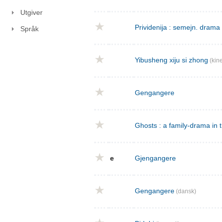
Utgiver
Prividenija : semejn. drama 
Språk
Yibusheng xiju si zhong
(kine
Gengangere
Ghosts : a family-drama in 
e
Gjengangere
Gengangere
(dansk)