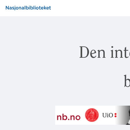
Den int
b