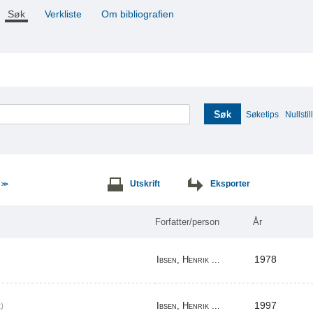
Søk
Verkliste
Om bibliografien
Søk
Søketips
Nullstill
e
Utskrift
Eksporter
>>
Forfatter/person
År
1978
Ibsen, Henrik ...
1997
Ibsen, Henrik ...
)