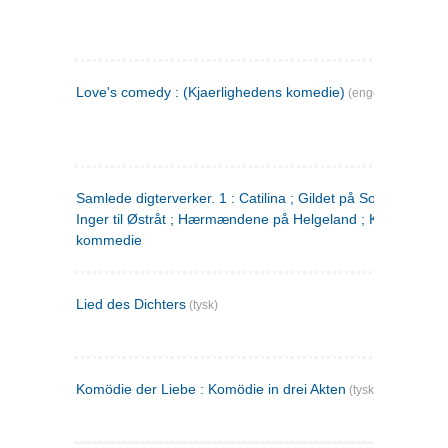
Love's comedy : (Kjaerlighedens komedie)
(engelsk)
Samlede digterverker. 1 : Catilina ; Gildet på Solhaug ; Fru
Inger til Østråt ; Hærmændene på Helgeland ; Kjærlighede
kommedie
Lied des Dichters
(tysk)
Komödie der Liebe : Komödie in drei Akten
(tysk)