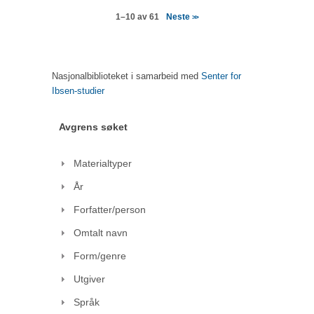
Neste
1–10 av 61
>>
Nasjonalbiblioteket i samarbeid med
Senter for
Ibsen-studier
Avgrens søket
Materialtyper
År
Forfatter/person
Omtalt navn
Form/genre
Utgiver
Språk