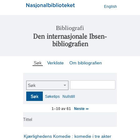
English
Bibliografi
Den internasjonale Ibsen-
bibliografien
Søk
Verkliste
Om bibliografien
Søk
Søk
Søketips
Nullstill
Neste
1–10 av 61
>>
Tittel
Kjærlighedens Komedie : komedie i tre akter