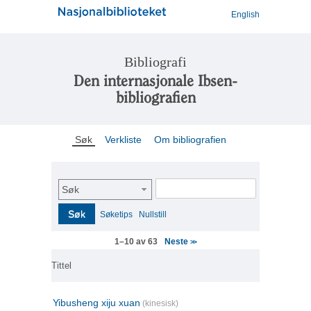
English
Bibliografi
Den internasjonale Ibsen-
bibliografien
Søk
Verkliste
Om bibliografien
Søk
Søk
Søketips
Nullstill
Neste
1–10 av 63
>>
Tittel
Yibusheng xiju xuan
(kinesisk)