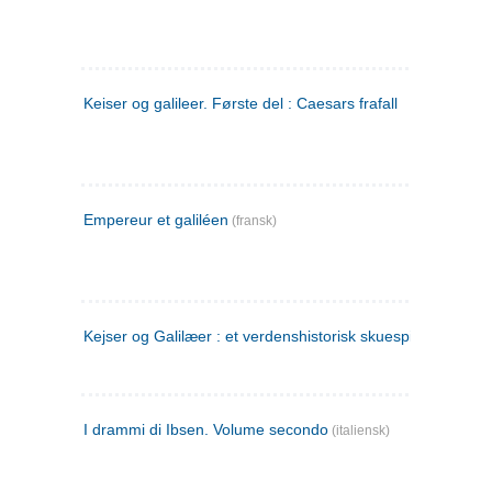
Keiser og galileer. Første del : Caesars frafall
Empereur et galiléen
(fransk)
Kejser og Galilæer : et verdenshistorisk skuespil
I drammi di Ibsen. Volume secondo
(italiensk)