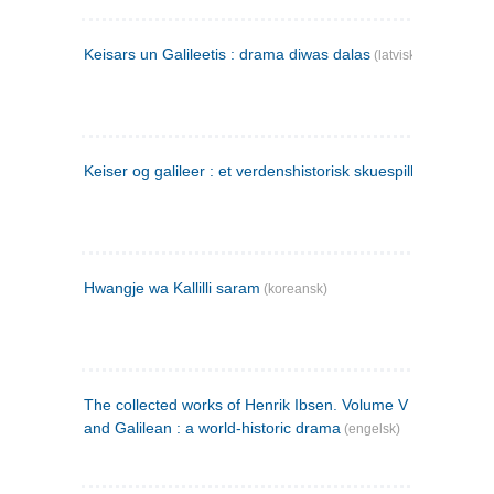
Keisars un Galileetis : drama diwas dalas
(latvisk)
Keiser og galileer : et verdenshistorisk skuespill (1873)
Hwangje wa Kallilli saram
(koreansk)
The collected works of Henrik Ibsen. Volume V : Emperor
and Galilean : a world-historic drama
(engelsk)