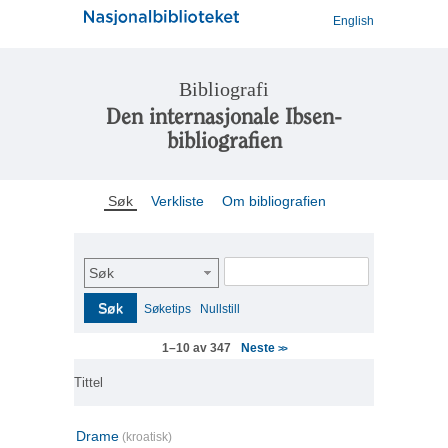
English
Bibliografi
Den internasjonale Ibsen-
bibliografien
Søk
Verkliste
Om bibliografien
Søk
Søk
Søketips
Nullstill
Neste
1–10 av 347
>>
Tittel
Drame
(kroatisk)