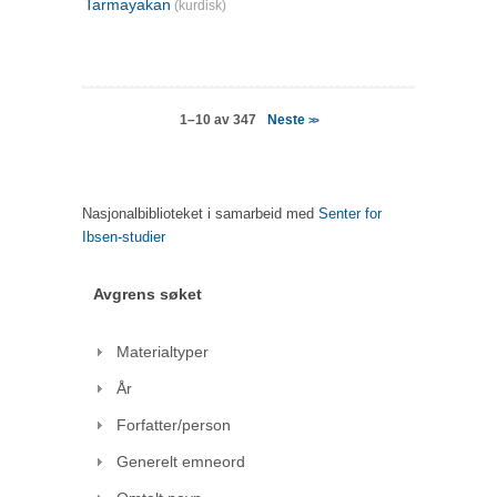
Tarmayakan
(kurdisk)
Neste
1–10 av 347
>>
Nasjonalbiblioteket i samarbeid med
Senter for
Ibsen-studier
Avgrens søket
Materialtyper
År
Forfatter/person
Generelt emneord