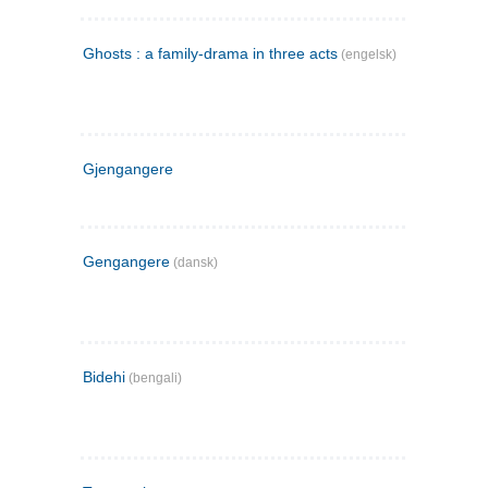
Ghosts : a family-drama in three acts
(engelsk)
Gjengangere
Gengangere
(dansk)
Bidehi
(bengali)