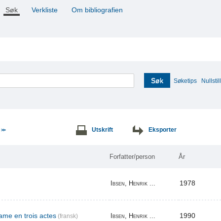
Søk
Verkliste
Om bibliografien
Søk
Søketips
Nullstill
e
Utskrift
Eksporter
>>
Forfatter/person
År
1978
Ibsen, Henrik ...
me en trois actes
1990
Ibsen, Henrik ...
(fransk)