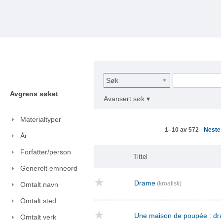
Søk
Avgrens søket
Avansert søk ▾
Materialtyper
Nest
1–10 av 572
År
Forfatter/person
Tittel
Generelt emneord
Drame
(kroatisk)
Omtalt navn
Omtalt sted
Une maison de poupée : dra
Omtalt verk