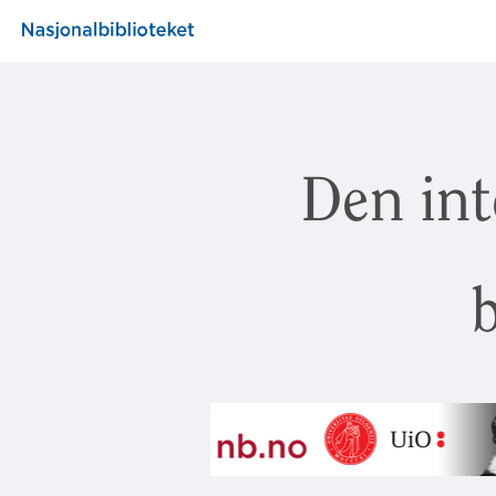
Den int
b