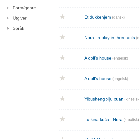
Form/genre
Et dukkehjem
(dansk)
Utgiver
Språk
Nora : a play in three acts
(e
A doll's house
(engelsk)
A doll's house
(engelsk)
Yibusheng xiju xuan
(kinesisk
Lutkina kuća : Nora
(kroatisk)