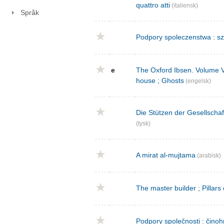
quattro atti
(italiensk)
Språk
Podpory spoleczenstwa : sz
e
The Oxford Ibsen. Volume V : 
house ; Ghosts
(engelsk)
Die Stützen der Gesellschaf
(tysk)
A mirat al-mujtama
(arabisk)
The master builder ; Pillars
Podpory společnosti : činoh