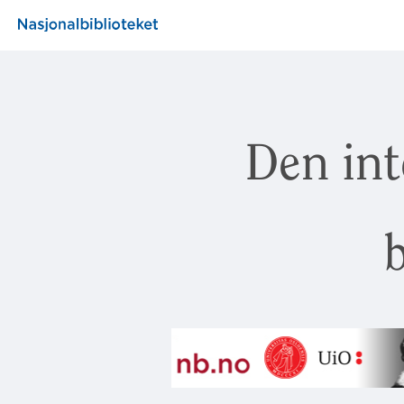
Den int
b