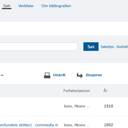
Søk
Verkliste
Om bibliografien
Søk
Søketips
Nullstill
e
Utskrift
Eksporter
>>
Forfatter/person
År
1918
Ibsen, Henrik ...
amfundets stötter) : commedia in
1892
Ibsen, Henrik ...