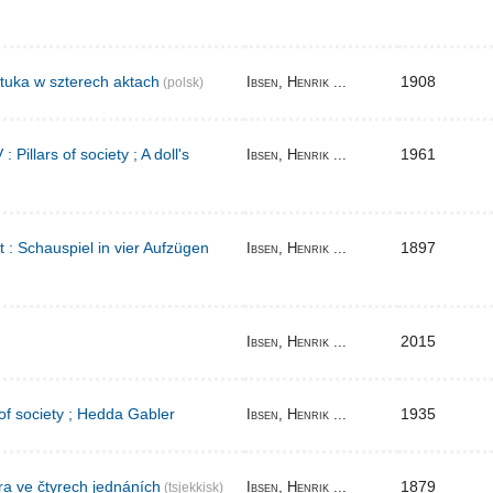
tuka w szterech aktach
1908
Ibsen, Henrik ...
(polsk)
Pillars of society ; A doll's
1961
Ibsen, Henrik ...
t : Schauspiel in vier Aufzügen
1897
Ibsen, Henrik ...
2015
Ibsen, Henrik ...
 of society ; Hedda Gabler
1935
Ibsen, Henrik ...
ra ve čtyrech jednáních
1879
Ibsen, Henrik ...
(tsjekkisk)