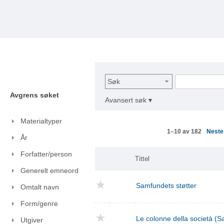
Søk
Avgrens søket
Avansert søk ▾
Materialtyper
Nest
1–10 av 182
År
Forfatter/person
Tittel
Generelt emneord
Samfundets støtter
Omtalt navn
Form/genre
Le colonne della società (S
Utgiver