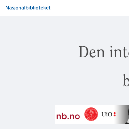
Den int
b