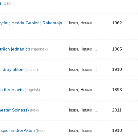
s
(tysk)
 tytär ; Hedda Gabler ; Rakentaja
1962
Ibsen, Henrik ...
 trěch jednáních
1905
Ibsen, Henrik ...
(tsjekkisk)
n dray akten
1910
Ibsen, Henrik ...
(jiddish)
in three acts
1893
Ibsen, Henrik ...
(engelsk)
ester Solness)
2011
Ibsen, Henrik ...
(tysk)
piel in drei Akten
1910
Ibsen, Henrik
(tysk)