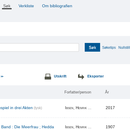
Søk
Verkliste
Om bibliografien
Søk
Søketips
Nullstill
e
Utskrift
Eksporter
>>
Forfatter/person
År
piel in drei Akten
2017
Ibsen, Henrik ...
(tysk)
r Band : Die Meerfrau ; Hedda
1907
Ibsen, Henrik ...