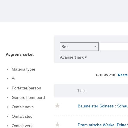
Søk
Avgrens søket
Avansert søk ▾
Materialtyper
Nest
1–10 av 218
År
Forfatter/person
Tittel
Generelt emneord
Baumeister Solness : Schaus
Omtalt navn
Omtalt sted
Dram atische Werke. Dritte
Omtalt verk