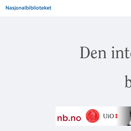
Den int
b