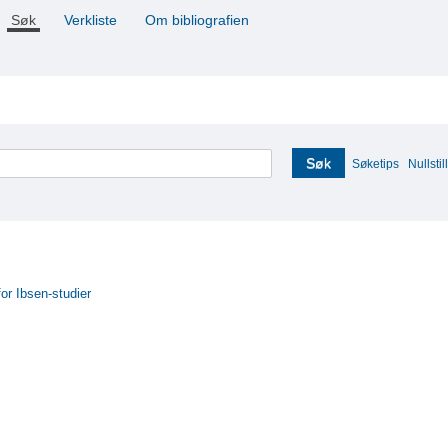
Søk
Verkliste
Om bibliografien
Søk
Søketips
Nullstill
for Ibsen-studier