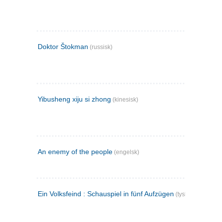
Doktor Štokman
(russisk)
Yibusheng xiju si zhong
(kinesisk)
An enemy of the people
(engelsk)
Ein Volksfeind : Schauspiel in fünf Aufzügen
(tysk)