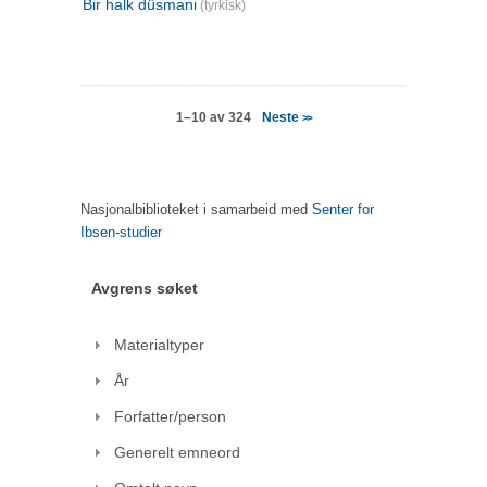
Bir halk düsmani
(tyrkisk)
Neste
1–10 av 324
>>
Nasjonalbiblioteket i samarbeid med
Senter for
Ibsen-studier
Avgrens søket
Materialtyper
År
Forfatter/person
Generelt emneord