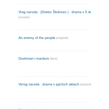
Vrag naroda : (Doktor Štokman ) : drama v 5 dejstvijach
(russisk)
An enemy of the people
(engelsk)
Dushman-i mardum
(farsi)
Vorog naroda : drama v pja'toch aktach
(ukrainsk)