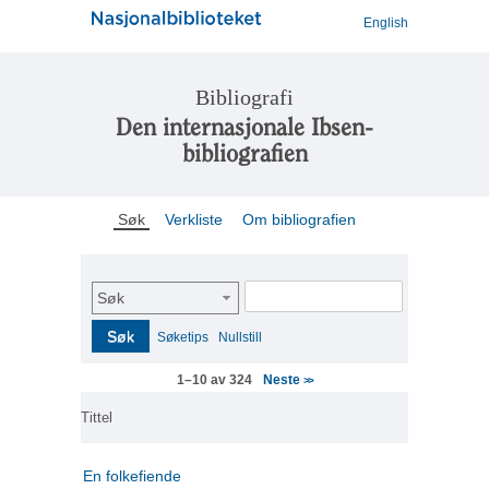
English
Bibliografi
Den internasjonale Ibsen-
bibliografien
Søk
Verkliste
Om bibliografien
Søk
Søk
Søketips
Nullstill
Neste
1–10 av 324
>>
Tittel
En folkefiende