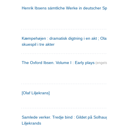
Henrik Ibsens sämtliche Werke in deutscher Sprache. 2
(ty
Kæmpehøjen : dramatisk digtning i en akt ; Olaf Liljekrans 
skuespil i tre akter
The Oxford Ibsen. Volume I : Early plays
(engelsk)
[Olaf Liljekrans]
Samlede verker. Tredje bind : Gildet på Solhaug ; Olaf
Liljekrands