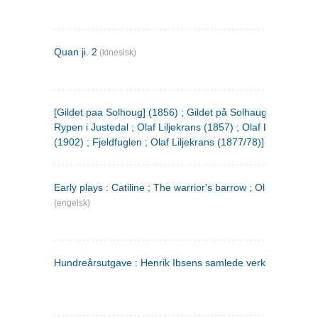
Quan ji. 2
(kinesisk)
[Gildet paa Solhoug] (1856) ; Gildet på Solhaug (1883) ;
Rypen i Justedal ; Olaf Liljekrans (1857) ; Olaf Liljekrans
(1902) ; Fjeldfuglen ; Olaf Liljekrans (1877/78)]
Early plays : Catiline ; The warrior's barrow ; Olaf Liljekran
(engelsk)
Hundreårsutgave : Henrik Ibsens samlede verker. 3