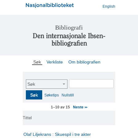
English
Bibliografi
Den internasjonale Ibsen-
bibliografien
Søk
Verkliste
Om bibliografien
Søk
Søk
Søketips
Nullstill
Neste
1–10 av 15
>>
Tittel
Olaf Liljekrans : Skuespil i tre akter