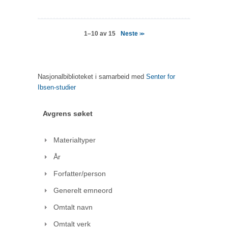
Neste
1–10 av 15
>>
Nasjonalbiblioteket i samarbeid med
Senter for
Ibsen-studier
Avgrens søket
Materialtyper
År
Forfatter/person
Generelt emneord
Omtalt navn
Omtalt verk