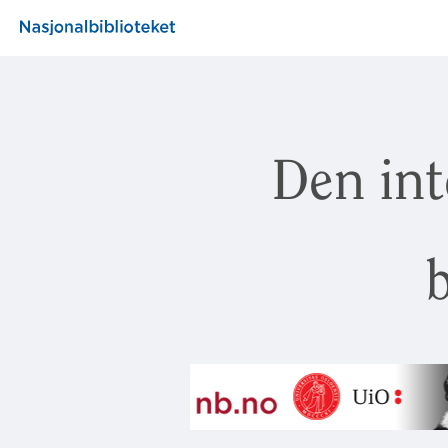
Den int
b