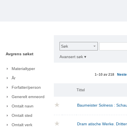
Søk
Avgrens søket
Avansert søk ▾
Materialtyper
Nest
1–10 av 218
År
Forfatter/person
Tittel
Generelt emneord
Baumeister Solness : Schaus
Omtalt navn
Omtalt sted
Dram atische Werke. Dritte
Omtalt verk