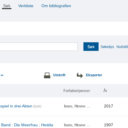
Søk
Verkliste
Om bibliografien
Søk
Søketips
Nullstill
e
Utskrift
Eksporter
>>
Forfatter/person
År
piel in drei Akten
2017
Ibsen, Henrik ...
(tysk)
r Band : Die Meerfrau ; Hedda
1907
Ibsen, Henrik ...