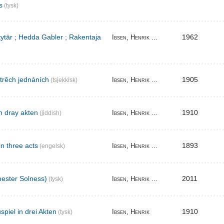
s
(tysk)
 tytär ; Hedda Gabler ; Rakentaja
1962
Ibsen, Henrik ...
 trěch jednáních
1905
Ibsen, Henrik ...
(tsjekkisk)
n dray akten
1910
Ibsen, Henrik ...
(jiddish)
in three acts
1893
Ibsen, Henrik ...
(engelsk)
ester Solness)
2011
Ibsen, Henrik ...
(tysk)
piel in drei Akten
1910
Ibsen, Henrik
(tysk)