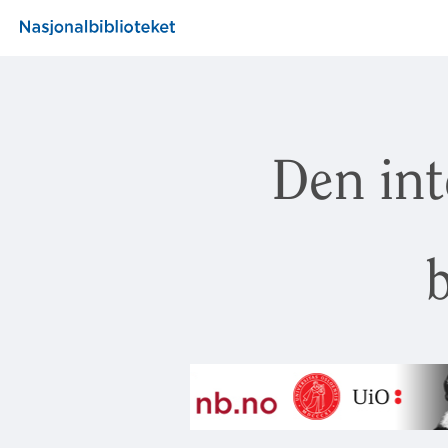
Den int
b