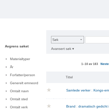
Søk
Avgrens søket
Avansert søk ▾
Materialtyper
Nest
1–10 av 183
År
Forfatter/person
Tittel
Generelt emneord
Samlede verker : Kongs-emn
Omtalt navn
Omtalt sted
Brand : dramatisch gedicht i
Omtalt verk