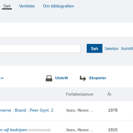
Søk
Verkliste
Om bibliografien
Søk
Søketips
Nullstill
e
Utskrift
Eksporter
>>
Forfatter/person
År
erne ; Brand ; Peer Gynt. 2
1978
Ibsen, Henrik ...
n vijf bedrijven
1915
Ibsen, Henrik ...
(nederlandsk)