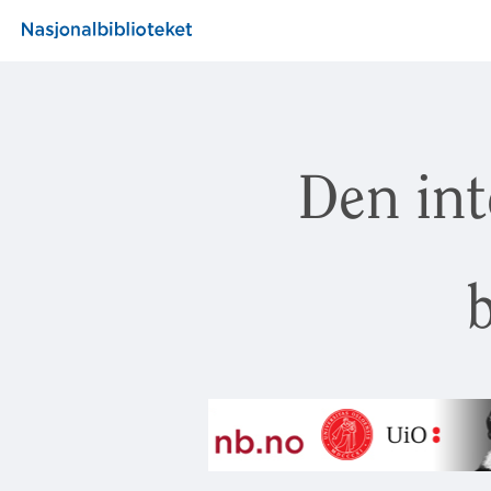
Den int
b