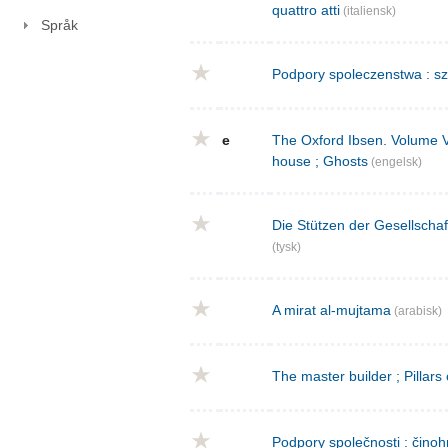
quattro atti
(italiensk)
Språk
Podpory spoleczenstwa : sz
e
The Oxford Ibsen. Volume V : 
house ; Ghosts
(engelsk)
Die Stützen der Gesellschaf
(tysk)
A mirat al-mujtama
(arabisk)
The master builder ; Pillars
Podpory společnosti : činoh