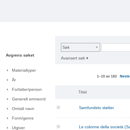
Søk
Avgrens søket
Avansert søk ▾
Materialtyper
Nest
1–10 av 182
År
Forfatter/person
Tittel
Generelt emneord
Samfundets støtter
Omtalt navn
Form/genre
Le colonne della società (S
Utgiver