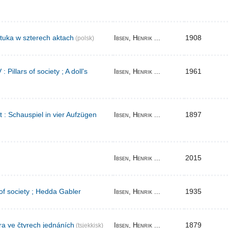
tuka w szterech aktach
1908
Ibsen, Henrik ...
(polsk)
Pillars of society ; A doll's
1961
Ibsen, Henrik ...
t : Schauspiel in vier Aufzügen
1897
Ibsen, Henrik ...
2015
Ibsen, Henrik ...
 of society ; Hedda Gabler
1935
Ibsen, Henrik ...
ra ve čtyrech jednáních
1879
Ibsen, Henrik ...
(tsjekkisk)