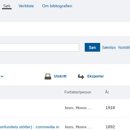
Søk
Verkliste
Om bibliografien
Søk
Søketips
Nullstill
e
Utskrift
Eksporter
>>
Forfatter/person
År
1918
Ibsen, Henrik ...
amfundets stötter) : commedia in
1892
Ibsen, Henrik ...