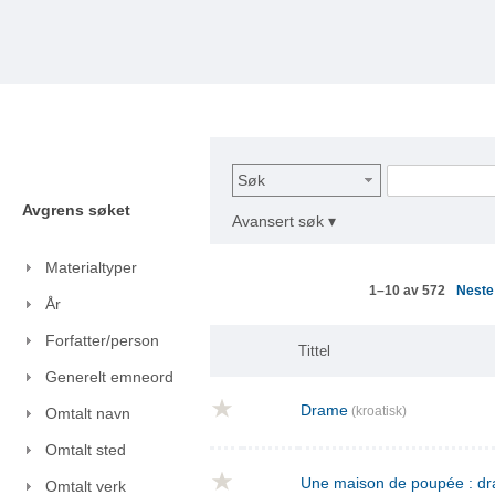
Søk
Avgrens søket
Avansert søk ▾
Materialtyper
Nest
1–10 av 572
År
Forfatter/person
Tittel
Generelt emneord
Drame
(kroatisk)
Omtalt navn
Omtalt sted
Une maison de poupée : dra
Omtalt verk