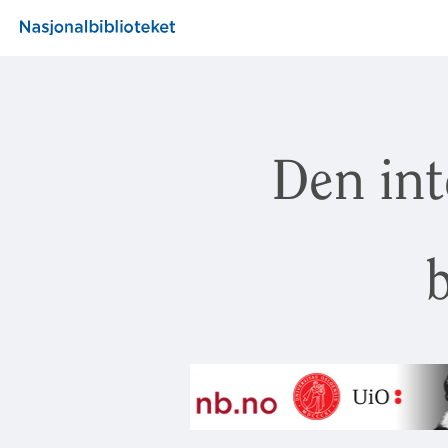
Den int
b