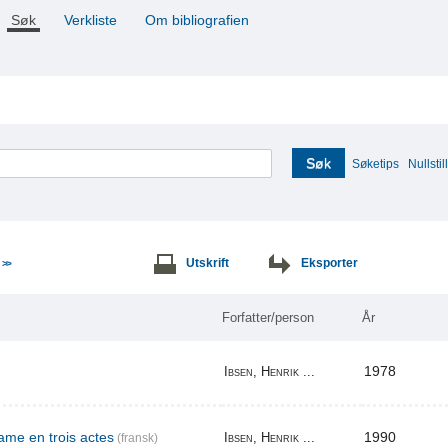
Søk
Verkliste
Om bibliografien
Søk
Søketips
Nullstill
e
Utskrift
Eksporter
>>
Forfatter/person
År
1978
Ibsen, Henrik ...
me en trois actes
1990
Ibsen, Henrik ...
(fransk)