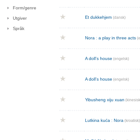
Form/genre
Et dukkehjem
(dansk)
Utgiver
Språk
Nora : a play in three acts
(e
A doll's house
(engelsk)
A doll's house
(engelsk)
Yibusheng xiju xuan
(kinesisk
Lutkina kuća : Nora
(kroatisk)