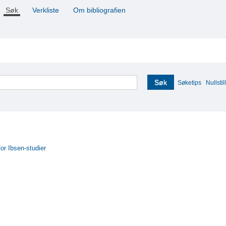
Søk
Verkliste
Om bibliografien
Søk
Søketips
Nullstill
for Ibsen-studier