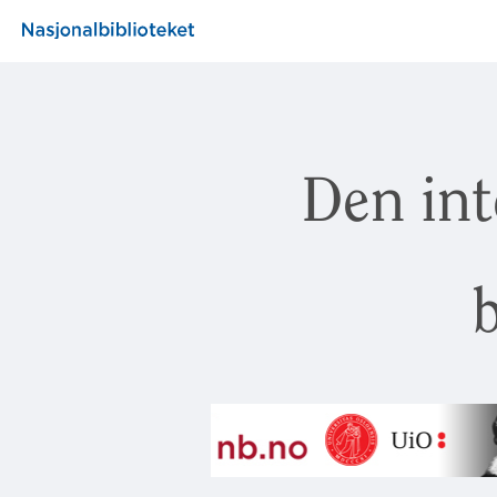
Den int
b