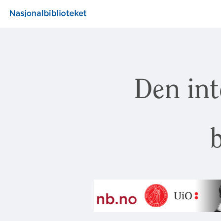
Den int
b