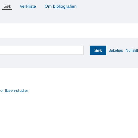
Søk
Verkliste
Om bibliografien
Søk
Søketips
Nullstill
for Ibsen-studier