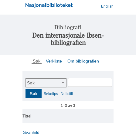
English
Bibliografi
Den internasjonale Ibsen-
bibliografien
Søk
Verkliste
Om bibliografien
Søk
Søk
Søketips
Nullstill
1–3 av 3
Tittel
Svanhild