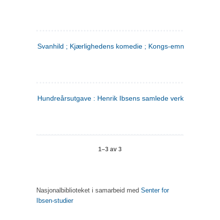
Svanhild ; Kjærlighedens komedie ; Kongs-emnerne
Hundreårsutgave : Henrik Ibsens samlede verker. 4
1–3 av 3
Nasjonalbiblioteket i samarbeid med
Senter for
Ibsen-studier