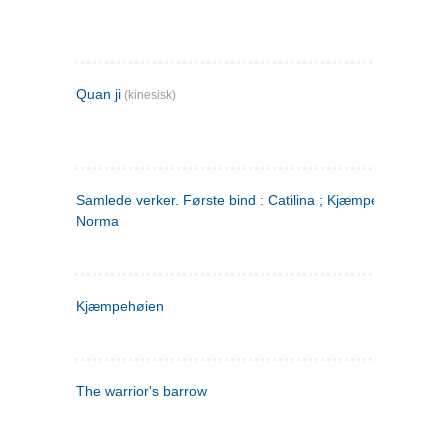
Quan ji
(kinesisk)
Samlede verker. Første bind : Catilina ; Kjæmpehøien ;
Norma
Kjæmpehøien
The warrior's barrow