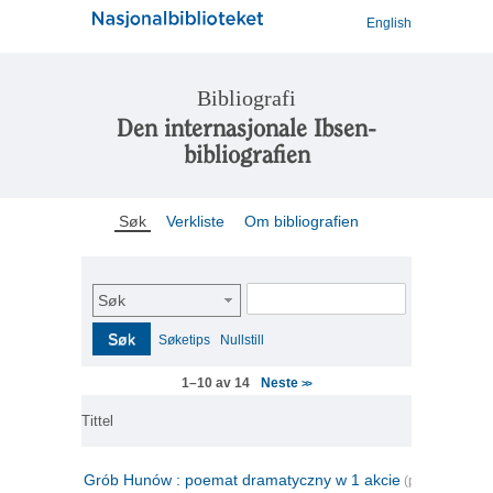
English
Bibliografi
Den internasjonale Ibsen-
bibliografien
Søk
Verkliste
Om bibliografien
Søk
Søk
Søketips
Nullstill
Neste
1–10 av 14
>>
Tittel
Grób Hunów : poemat dramatyczny w 1 akcie
(polsk)