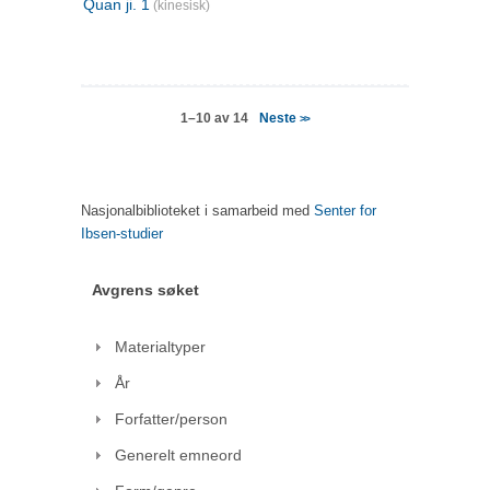
Quan ji. 1
(kinesisk)
Neste
1–10 av 14
>>
Nasjonalbiblioteket i samarbeid med
Senter for
Ibsen-studier
Avgrens søket
Materialtyper
År
Forfatter/person
Generelt emneord