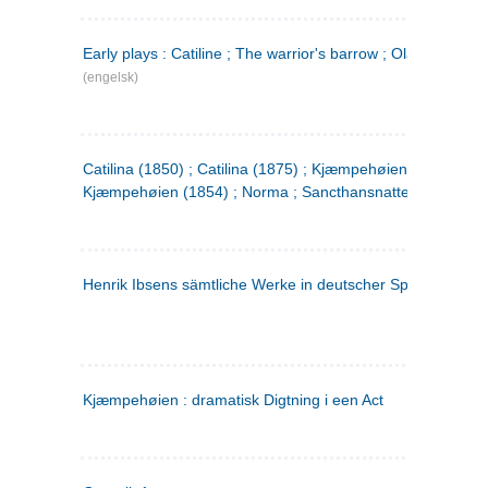
Early plays : Catiline ; The warrior's barrow ; Olaf Liljekran
(engelsk)
Catilina (1850) ; Catilina (1875) ; Kjæmpehøien (1850) ;
Kjæmpehøien (1854) ; Norma ; Sancthansnatten
Henrik Ibsens sämtliche Werke in deutscher Sprache. 2
(ty
Kjæmpehøien : dramatisk Digtning i een Act