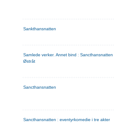
Sankthansnatten
Samlede verker. Annet bind : Sancthansnatten ; Fru Inger ti
Østråt
Sancthansnatten
Sancthansnatten : eventyrkomedie i tre akter