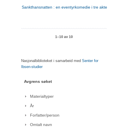
Sankthansnatten : en eventyrkomedie i tre akter
1–10 av 10
Nasjonalbiblioteket i samarbeid med
Senter for
Ibsen-studier
Avgrens søket
Materialtyper
År
Forfatter/person
Omtalt navn