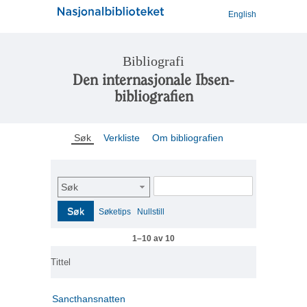
English
Bibliografi
Den internasjonale Ibsen-
bibliografien
Søk
Verkliste
Om bibliografien
Søk
Søk
Søketips
Nullstill
1–10 av 10
Tittel
Sancthansnatten