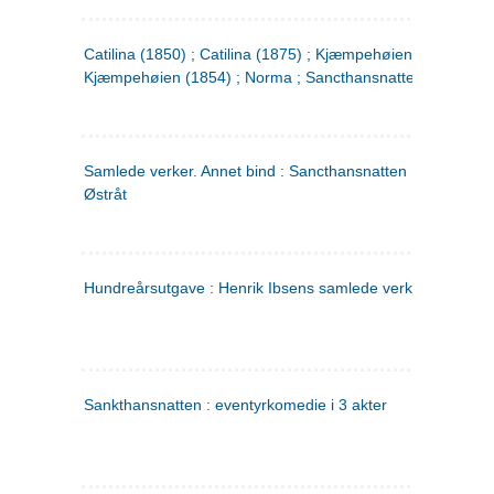
Catilina (1850) ; Catilina (1875) ; Kjæmpehøien (1850) ;
Kjæmpehøien (1854) ; Norma ; Sancthansnatten
Samlede verker. Annet bind : Sancthansnatten ; Fru Inger ti
Østråt
Hundreårsutgave : Henrik Ibsens samlede verker. 2
Sankthansnatten : eventyrkomedie i 3 akter