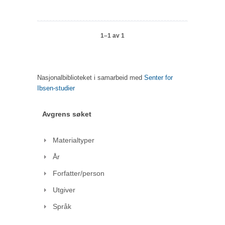
1–1 av 1
Nasjonalbiblioteket i samarbeid med
Senter for
Ibsen-studier
Avgrens søket
Materialtyper
År
Forfatter/person
Utgiver
Språk