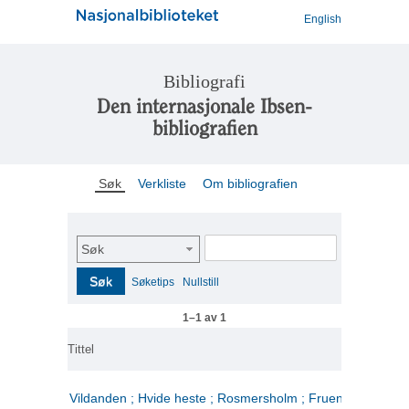
English
Bibliografi
Den internasjonale Ibsen-
bibliografien
Søk
Verkliste
Om bibliografien
Søk
Søk
Søketips
Nullstill
1–1 av 1
Tittel
Vildanden ; Hvide heste ; Rosmersholm ; Fruen fra havet