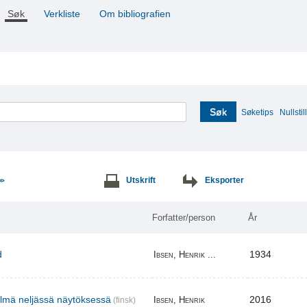
Søk
Verkliste
Om bibliografien
Søk
Søketips
Nullstill
Utskrift
Eksporter
>>
Forfatter/person
År
d
1934
Ibsen, Henrik ...
elmä neljässä näytöksessä
2016
Ibsen, Henrik
(finsk)