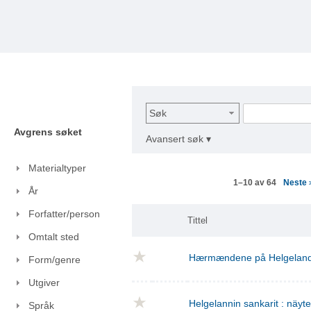
Søk
Avgrens søket
Avansert søk ▾
Materialtyper
Neste
1–10 av 64
År
Forfatter/person
Tittel
Omtalt sted
Hærmændene på Helgelan
Form/genre
Utgiver
Helgelannin sankarit : näyt
Språk