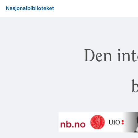
Den int
b