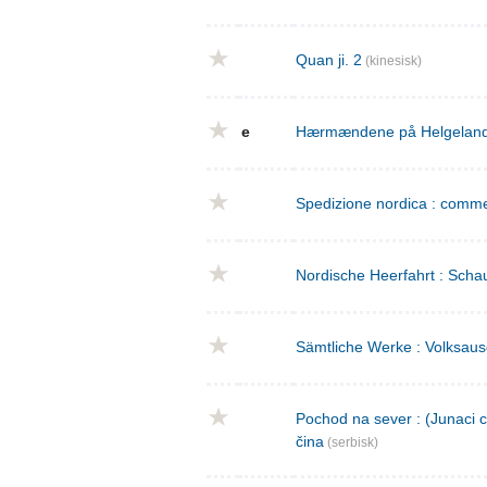
Quan ji. 2
(kinesisk)
e
Hærmændene på Helgeland : 
Spedizione nordica : commed
Nordische Heerfahrt : Schau
Sämtliche Werke : Volksaus
Pochod na sever : (Junaci c
čina
(serbisk)