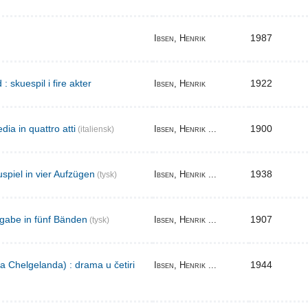
1987
Ibsen, Henrik
skuespil i fire akter
1922
Ibsen, Henrik
ia in quattro atti
1900
Ibsen, Henrik ...
(italiensk)
spiel in vier Aufzügen
1938
Ibsen, Henrik ...
(tysk)
gabe in fünf Bänden
1907
Ibsen, Henrik ...
(tysk)
a Chelgelanda) : drama u četiri
1944
Ibsen, Henrik ...