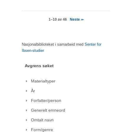
Neste
1–10 av 46
>>
Nasjonalbiblioteket i samarbeid med
Senter for
Ibsen-studier
Avgrens søket
Materialtyper
År
Forfatter/person
Generelt emneord
Omtalt navn
Form/genre