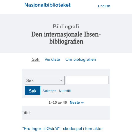
English
Bibliografi
Den internasjonale Ibsen-
bibliografien
Søk
Verkliste
Om bibliografien
Søk
Søk
Søketips
Nullstill
Neste
1–10 av 46
>>
Tittel
"Fru Inger til Østråt" : skodespel i fem akter