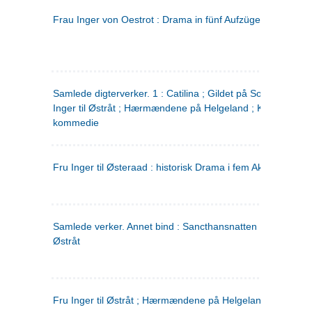
Frau Inger von Oestrot : Drama in fünf Aufzügen
(tysk)
Samlede digterverker. 1 : Catilina ; Gildet på Solhaug ; Fru
Inger til Østråt ; Hærmændene på Helgeland ; Kjærlighede
kommedie
Fru Inger til Østeraad : historisk Drama i fem Akter
Samlede verker. Annet bind : Sancthansnatten ; Fru Inger ti
Østråt
Fru Inger til Østråt ; Hærmændene på Helgeland