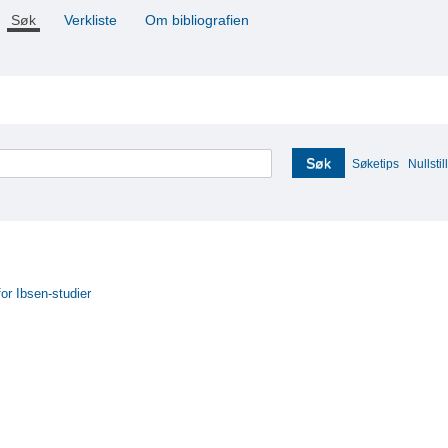
Søk
Verkliste
Om bibliografien
Søk
Søketips
Nullstill
for Ibsen-studier