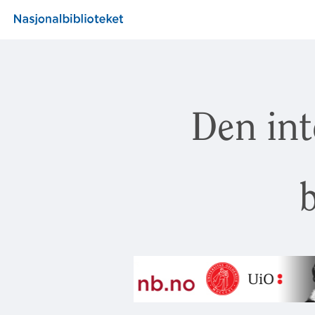
Den int
b