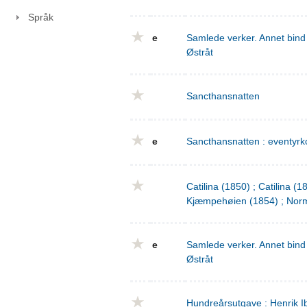
Språk
e
Samlede verker. Annet bind 
Østråt
Sancthansnatten
e
Sancthansnatten : eventyrko
Catilina (1850) ; Catilina (
Kjæmpehøien (1854) ; Norm
e
Samlede verker. Annet bind 
Østråt
Hundreårsutgave : Henrik I