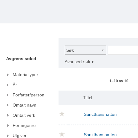
Søk
Avgrens søket
Avansert søk ▾
Materialtyper
1–10 av 10
År
Forfatter/person
Tittel
Omtalt navn
Sancthansnatten
Omtalt verk
Form/genre
Sankthansnatten
Utgiver