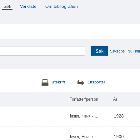
Søk
Verkliste
Om bibliografien
Søk
Søketips
Nullstill
Utskrift
Eksporter
Forfatter/person
År
1928
Ibsen, Henrik ...
1900
Ibsen, Henrik