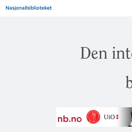
Den int
b