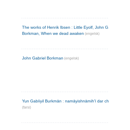
The works of Henrik Ibsen : Little Eyolf, John Gabriel
Borkman, When we dead awaken
(engelsk)
John Gabriel Borkman
(engelsk)
Yun Gabīiyil Burkmān : namāyishnāmihʹī dar chahār pardih
(farsi)