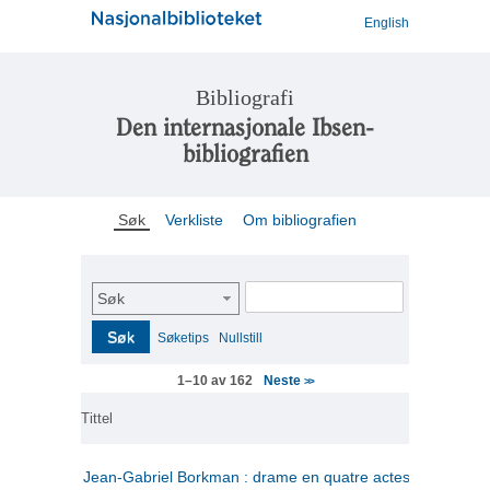
English
Bibliografi
Den internasjonale Ibsen-
bibliografien
Søk
Verkliste
Om bibliografien
Søk
Søk
Søketips
Nullstill
Neste
1–10 av 162
>>
Tittel
Jean-Gabriel Borkman : drame en quatre actes
(fransk)