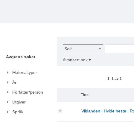
Søk
Avgrens søket
Avansert søk ▾
Materialtyper
1–1 av 1
År
Forfatter/person
Tittel
Utgiver
Vildanden ; Hvide heste ; 
Språk