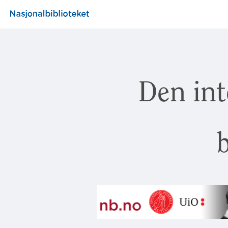
Den int
b