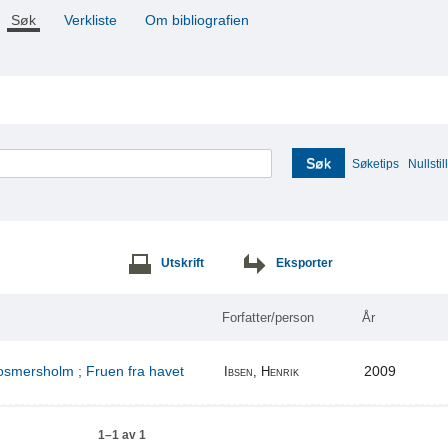
Søk
Verkliste
Om bibliografien
Søk
Søketips
Nullstill
Utskrift
Eksporter
Forfatter/person
År
Rosmersholm ; Fruen fra havet
2009
Ibsen, Henrik
1–1 av 1