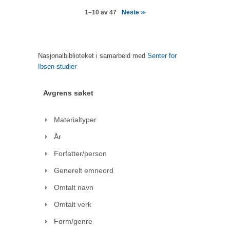
Neste
1–10 av 47
>>
Nasjonalbiblioteket i samarbeid med
Senter for
Ibsen-studier
Avgrens søket
Materialtyper
År
Forfatter/person
Generelt emneord
Omtalt navn
Omtalt verk
Form/genre