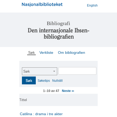
English
Bibliografi
Den internasjonale Ibsen-
bibliografien
Søk
Verkliste
Om bibliografien
Søk
Søk
Søketips
Nullstill
Neste
1–10 av 47
>>
Tittel
Catilina : drama i tre akter