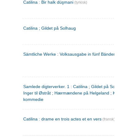
Catilina : Bir halk düşmani
(tyrkisk)
Catilina ; Gildet på Solhaug
Sämtliche Werke : Volksausgabe in fünf Bänden
(tysk)
Samlede digterverker. 1 : Catilina ; Gildet på Solhaug ; Fru
Inger til Østråt ; Hærmændene på Helgeland ; Kjærlighede
kommedie
Catilina : drame en trois actes et en vers
(fransk)