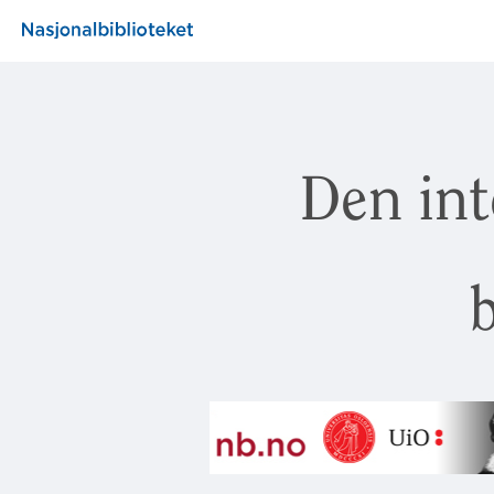
Den int
b