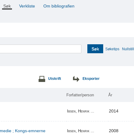
Søk
Verkliste
Om bibliografien
Søk
Søketips
Nullstill
Utskrift
Eksporter
Forfatter/person
År
2014
Ibsen, Henrik ...
komedie ; Kongs-emnerne
2008
Ibsen, Henrik ...