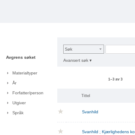
Søk
Avgrens søket
Avansert søk ▾
Materialtyper
1–3 av 3
År
Forfatter/person
Tittel
Utgiver
Svanhild
Språk
Svanhild ; Kjærlighedens 