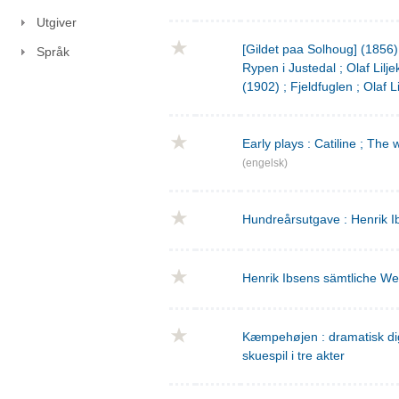
Utgiver
[Gildet paa Solhoug] (1856)
Språk
Rypen i Justedal ; Olaf Lilje
(1902) ; Fjeldfuglen ; Olaf L
Early plays : Catiline ; The 
(engelsk)
Hundreårsutgave : Henrik I
Henrik Ibsens sämtliche We
Kæmpehøjen : dramatisk digtn
skuespil i tre akter