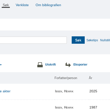
Søk
Verkliste
Om bibliografien
Søk
Søketips
Nullstill
Utskrift
Eksporter
>>
Forfatter/person
År
re akter
2025
Ibsen, Henrik
1987
Ibsen, Henrik