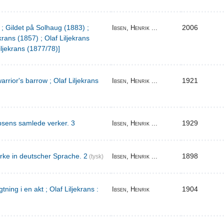
 ; Gildet på Solhaug (1883) ;
2006
Ibsen, Henrik ...
krans (1857) ; Olaf Liljekrans
iljekrans (1877/78)]
warrior's barrow ; Olaf Liljekrans
1921
Ibsen, Henrik ...
bsens samlede verker. 3
1929
Ibsen, Henrik ...
rke in deutscher Sprache. 2
1898
Ibsen, Henrik ...
(tysk)
ing i en akt ; Olaf Liljekrans :
1904
Ibsen, Henrik