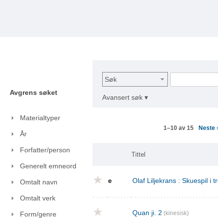
Søk
Avgrens søket
Avansert søk ▾
Materialtyper
Neste
1–10 av 15
År
Forfatter/person
Tittel
Generelt emneord
e
Olaf Liljekrans : Skuespil i t
Omtalt navn
Omtalt verk
Quan ji. 2
(kinesisk)
Form/genre