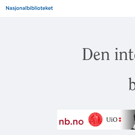
Den int
b