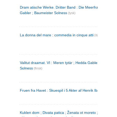
Dram atische Werke. Dritter Band : Die Meerfrau ; Hedda
Gabler ; Baumeister Solness
(tysk)
La donna del mare : commedia in cinque atti
(italiensk)
Valitut draamat. VI : Meren tytär ; Hedda Gabler ; Rakentaj
Solness
(finsk)
Fruen fra Havet : Skuespil i 5 Akter af Henrik Ibsen
Kuklen dom ; Divata patica ; Ženata ot moreto ; Malkijat Ejo