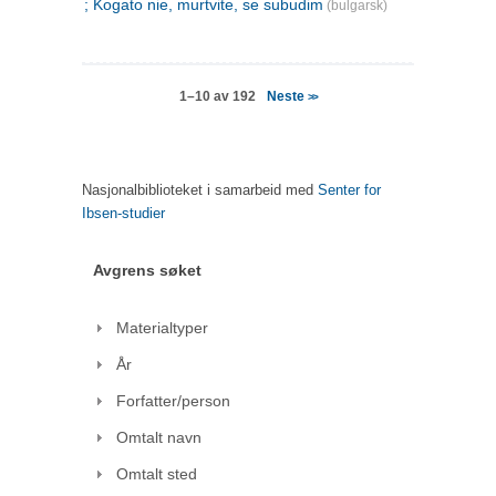
; Kogato nie, murtvite, se subudim
(bulgarsk)
Neste
1–10 av 192
>>
Nasjonalbiblioteket i samarbeid med
Senter for
Ibsen-studier
Avgrens søket
Materialtyper
År
Forfatter/person
Omtalt navn
Omtalt sted