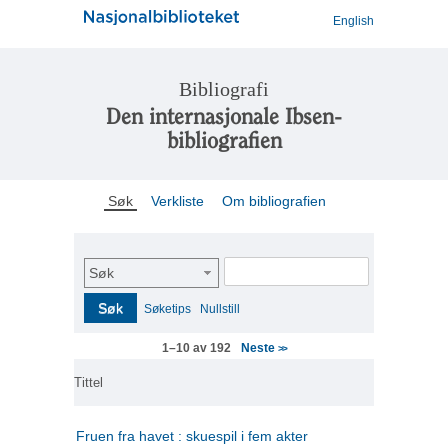
English
Bibliografi
Den internasjonale Ibsen-
bibliografien
Søk
Verkliste
Om bibliografien
Søk
Søk
Søketips
Nullstill
Neste
1–10 av 192
>>
Tittel
Fruen fra havet : skuespil i fem akter