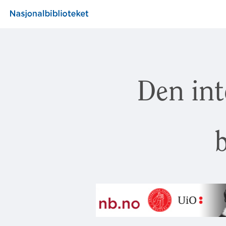
Den int
b