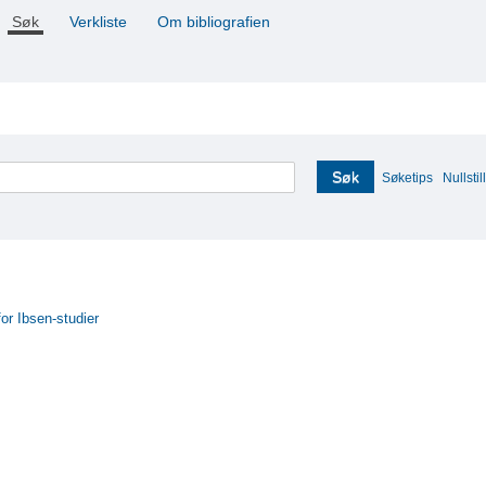
Søk
Verkliste
Om bibliografien
Søk
Søketips
Nullstill
for Ibsen-studier