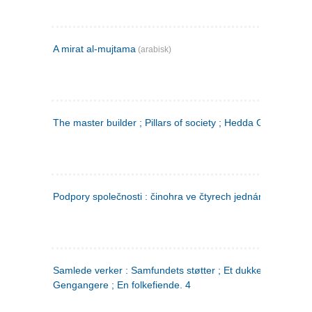
A mirat al-mujtama
(arabisk)
The master builder ; Pillars of society ; Hedda Gabler
Podpory společnosti : činohra ve čtyrech jednáních
(tsjekkis
Samlede verker : Samfundets støtter ; Et dukkehjem ;
Gengangere ; En folkefiende. 4