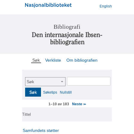
English
Bibliografi
Den internasjonale Ibsen-
bibliografien
Søk
Verkliste
Om bibliografien
Søk
Søk
Søketips
Nullstill
Neste
1–10 av 183
>>
Tittel
Samfundets støtter