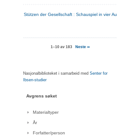
Stützen der Gesellschaft : Schauspiel in vier Aufzügen
(tysk
Neste
1–10 av 183
>>
Nasjonalbiblioteket i samarbeid med
Senter for
Ibsen-studier
Avgrens søket
Materialtyper
År
Forfatter/person