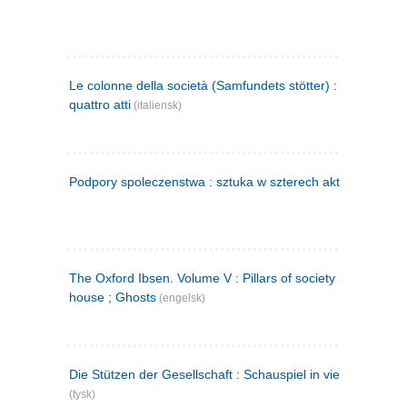
Le colonne della società (Samfundets stötter) : commedia 
quattro atti
(italiensk)
Podpory spoleczenstwa : sztuka w szterech aktach
(polsk)
The Oxford Ibsen. Volume V : Pillars of society ; A doll's
house ; Ghosts
(engelsk)
Die Stützen der Gesellschaft : Schauspiel in vier Aufzügen
(tysk)