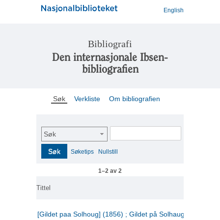
English
Bibliografi
Den internasjonale Ibsen-
bibliografien
Søk
Verkliste
Om bibliografien
Søk
Søk
Søketips
Nullstill
1–2 av 2
Tittel
[Gildet paa Solhoug] (1856) ; Gildet på Solhaug (1883) ;