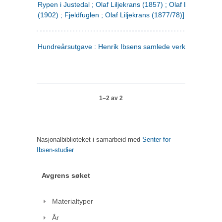
Rypen i Justedal ; Olaf Liljekrans (1857) ; Olaf Liljekrans
(1902) ; Fjeldfuglen ; Olaf Liljekrans (1877/78)]
Hundreårsutgave : Henrik Ibsens samlede verker. 3
1–2 av 2
Nasjonalbiblioteket i samarbeid med
Senter for
Ibsen-studier
Avgrens søket
Materialtyper
År