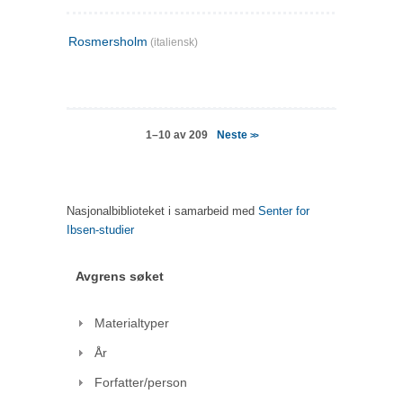
Rosmersholm
(italiensk)
Neste
1–10 av 209
>>
Nasjonalbiblioteket i samarbeid med
Senter for
Ibsen-studier
Avgrens søket
Materialtyper
År
Forfatter/person