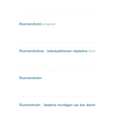
Rosmersholm
(engelsk)
Rosmersholma : nelinäytöksinen näytelma
(finsk)
Rosmersholm
Rusmirshulm ; Vaqtima murdigan sar bar darim
(farsi)