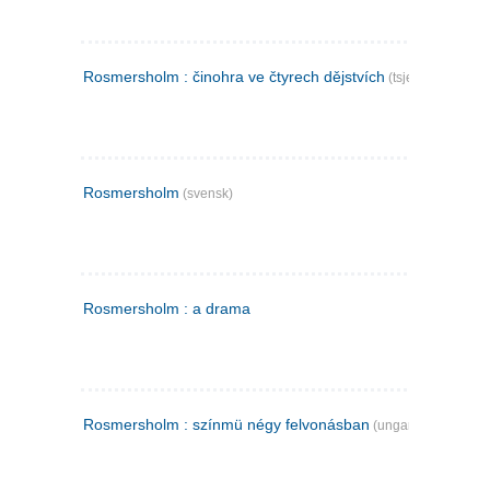
Rosmersholm : činohra ve čtyrech dějstvích
(tsjekkisk)
Rosmersholm
(svensk)
Rosmersholm : a drama
Rosmersholm : színmü négy felvonásban
(ungarsk)