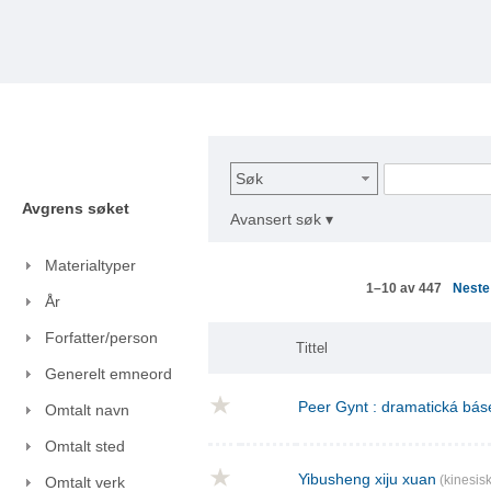
Søk
Avgrens søket
Avansert søk ▾
Materialtyper
Nest
1–10 av 447
År
Forfatter/person
Tittel
Generelt emneord
Peer Gynt : dramatická báse
Omtalt navn
Omtalt sted
Yibusheng xiju xuan
(kinesisk
Omtalt verk