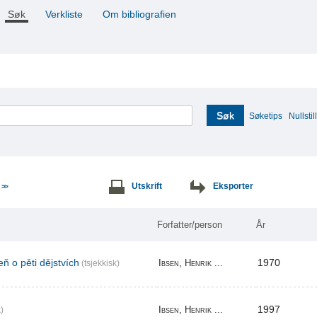
Søk
Verkliste
Om bibliografien
Søk
Søketips
Nullstill
e
Utskrift
Eksporter
>>
Forfatter/person
År
ň o pěti dějstvích
1970
Ibsen, Henrik ...
(tsjekkisk)
1997
Ibsen, Henrik ...
)