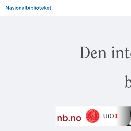
Den int
b