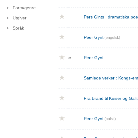
Form/genre
Pers Gints : dramatiska po
Utgiver
Språk
Peer Gynt
(engelsk)
e
Peer Gynt
Samlede verker : Kongs-emn
Fra Brand til Keiser og Gal
Peer Gynt
(polsk)