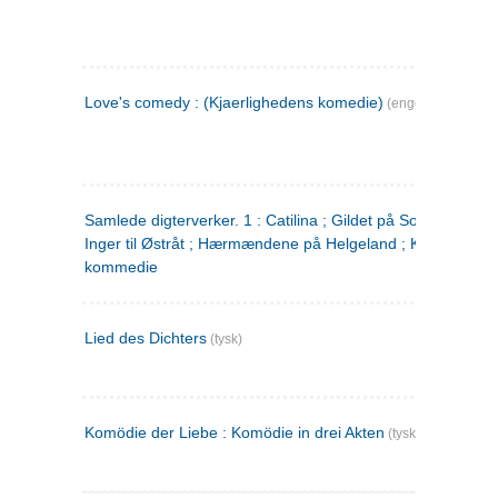
Love's comedy : (Kjaerlighedens komedie)
(engelsk)
Samlede digterverker. 1 : Catilina ; Gildet på Solhaug ; Fru
Inger til Østråt ; Hærmændene på Helgeland ; Kjærlighede
kommedie
Lied des Dichters
(tysk)
Komödie der Liebe : Komödie in drei Akten
(tysk)