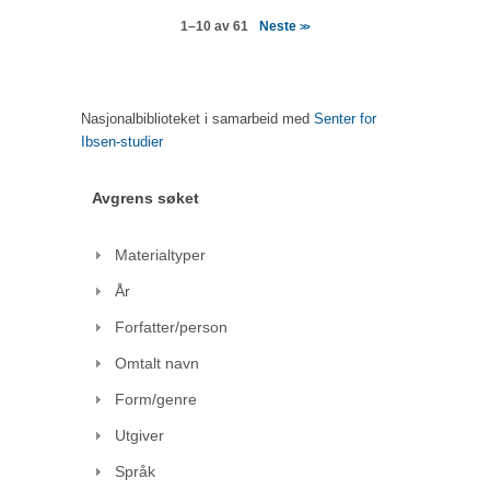
Neste
1–10 av 61
>>
Nasjonalbiblioteket i samarbeid med
Senter for
Ibsen-studier
Avgrens søket
Materialtyper
År
Forfatter/person
Omtalt navn
Form/genre
Utgiver
Språk