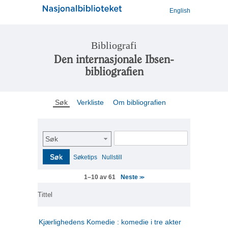
English
Bibliografi
Den internasjonale Ibsen-
bibliografien
Søk
Verkliste
Om bibliografien
Søk
Søk
Søketips
Nullstill
Neste
1–10 av 61
>>
Tittel
Kjærlighedens Komedie : komedie i tre akter