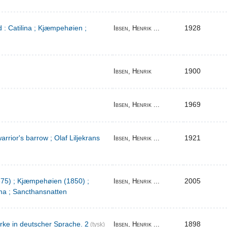
 : Catilina ; Kjæmpehøien ;
1928
Ibsen, Henrik ...
1900
Ibsen, Henrik
1969
Ibsen, Henrik ...
warrior's barrow ; Olaf Liljekrans
1921
Ibsen, Henrik ...
1875) ; Kjæmpehøien (1850) ;
2005
Ibsen, Henrik ...
a ; Sancthansnatten
rke in deutscher Sprache. 2
1898
Ibsen, Henrik ...
(tysk)