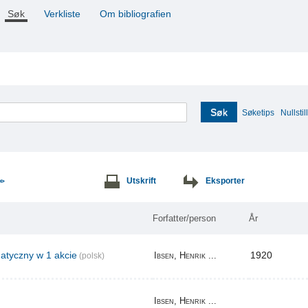
Søk
Verkliste
Om bibliografien
Søk
Søketips
Nullstill
Utskrift
Eksporter
>>
Forfatter/person
År
tyczny w 1 akcie
1920
Ibsen, Henrik ...
(polsk)
Ibsen, Henrik ...