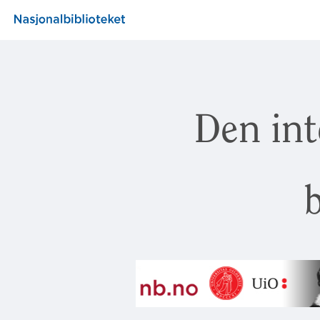
Den int
b