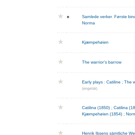
e
Samlede verker. Første bind
Norma
Kjæmpehøien
The warrior's barrow
Early plays : Catiline ; The 
(engelsk)
Catilina (1850) ; Catilina (
Kjæmpehøien (1854) ; Norm
Henrik Ibsens sämtliche We