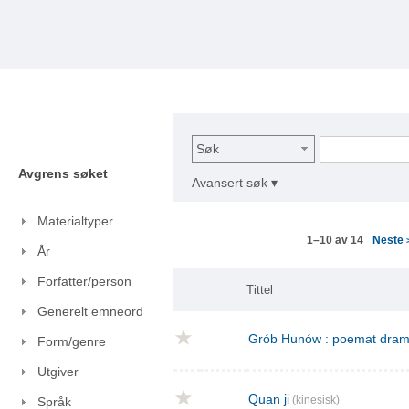
Søk
Avgrens søket
Avansert søk ▾
Materialtyper
Neste
1–10 av 14
År
Forfatter/person
Tittel
Generelt emneord
Grób Hunów : poemat drama
Form/genre
Utgiver
Quan ji
(kinesisk)
Språk