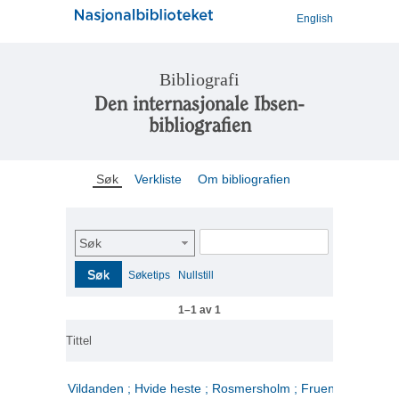
English
Bibliografi
Den internasjonale Ibsen-
bibliografien
Søk
Verkliste
Om bibliografien
Søk
Søk
Søketips
Nullstill
1–1 av 1
Tittel
Vildanden ; Hvide heste ; Rosmersholm ; Fruen fra havet