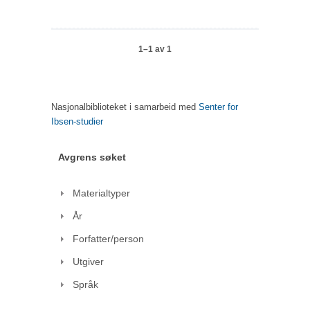
1–1 av 1
Nasjonalbiblioteket i samarbeid med
Senter for
Ibsen-studier
Avgrens søket
Materialtyper
År
Forfatter/person
Utgiver
Språk