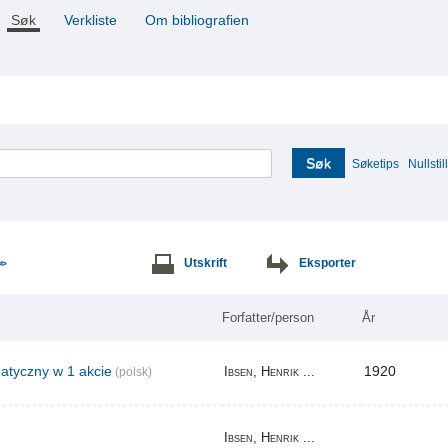
Søk
Verkliste
Om bibliografien
Søk
Søketips
Nullstill
Utskrift
Eksporter
>>
Forfatter/person
År
tyczny w 1 akcie
1920
Ibsen, Henrik ...
(polsk)
Ibsen, Henrik ...