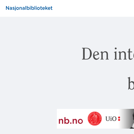
Den int
b