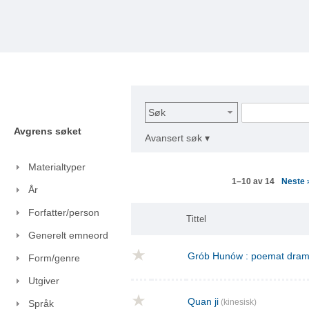
Søk
Avgrens søket
Avansert søk ▾
Materialtyper
Neste
1–10 av 14
År
Forfatter/person
Tittel
Generelt emneord
Grób Hunów : poemat drama
Form/genre
Utgiver
Quan ji
(kinesisk)
Språk