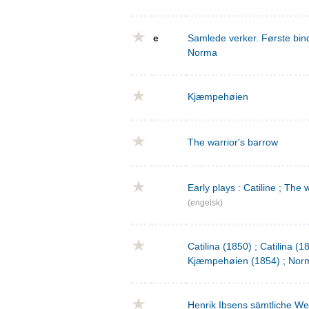
e
Samlede verker. Første bind
Norma
Kjæmpehøien
The warrior's barrow
Early plays : Catiline ; The 
(engelsk)
Catilina (1850) ; Catilina (
Kjæmpehøien (1854) ; Norm
Henrik Ibsens sämtliche We