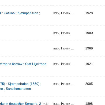
 : Catilina ; Kjæmpehøien ;
1928
Ibsen, Henrik ...
1900
Ibsen, Henrik
1969
Ibsen, Henrik ...
warrior's barrow ; Olaf Liljekrans
1921
Ibsen, Henrik ...
1875) ; Kjæmpehøien (1850) ;
2005
Ibsen, Henrik ...
a ; Sancthansnatten
rke in deutscher Sprache. 2
1898
Ibsen, Henrik ...
(tysk)