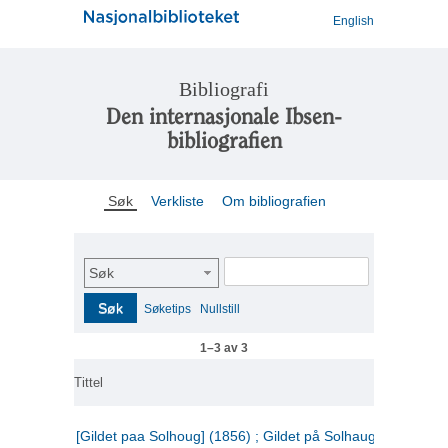
English
Bibliografi
Den internasjonale Ibsen-
bibliografien
Søk
Verkliste
Om bibliografien
Søk
Søk
Søketips
Nullstill
1–3 av 3
Tittel
[Gildet paa Solhoug] (1856) ; Gildet på Solhaug (1883) ;