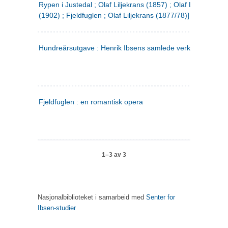
Rypen i Justedal ; Olaf Liljekrans (1857) ; Olaf Liljekrans
(1902) ; Fjeldfuglen ; Olaf Liljekrans (1877/78)]
Hundreårsutgave : Henrik Ibsens samlede verker. 3
Fjeldfuglen : en romantisk opera
1–3 av 3
Nasjonalbiblioteket i samarbeid med
Senter for
Ibsen-studier