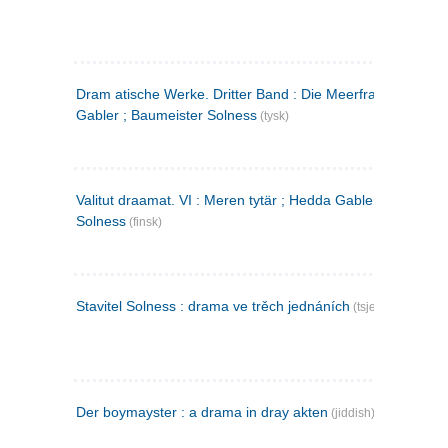
Dram atische Werke. Dritter Band : Die Meerfrau ; Hedda
Gabler ; Baumeister Solness
(tysk)
Valitut draamat. VI : Meren tytär ; Hedda Gabler ; Rakentaj
Solness
(finsk)
Stavitel Solness : drama ve trěch jednáních
(tsjekkisk)
Der boymayster : a drama in dray akten
(jiddish)