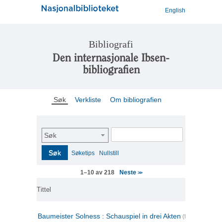
English
Bibliografi
Den internasjonale Ibsen-
bibliografien
Søk
Verkliste
Om bibliografien
Søk
Søk
Søketips
Nullstill
Neste
1–10 av 218
>>
Tittel
Baumeister Solness : Schauspiel in drei Akten
(tysk)