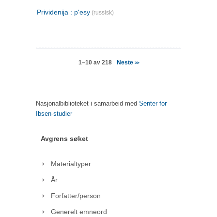
Prividenija : p'esy
(russisk)
Neste
1–10 av 218
>>
Nasjonalbiblioteket i samarbeid med
Senter for
Ibsen-studier
Avgrens søket
Materialtyper
År
Forfatter/person
Generelt emneord