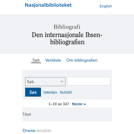
English
Bibliografi
Den internasjonale Ibsen-
bibliografien
Søk
Verkliste
Om bibliografien
Søk
Søk
Søketips
Nullstill
Neste
1–10 av 347
>>
Tittel
Drame
(kroatisk)