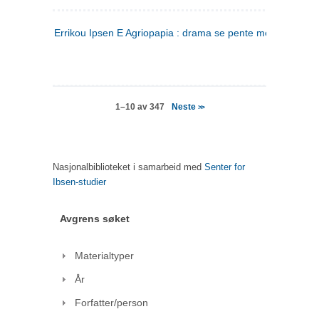
Errikou Ipsen E Agriopapia : drama se pente mere
(gresk)
Neste
1–10 av 347
>>
Nasjonalbiblioteket i samarbeid med
Senter for
Ibsen-studier
Avgrens søket
Materialtyper
År
Forfatter/person