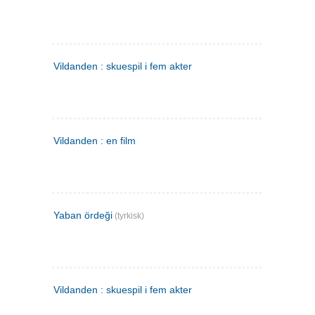
Vildanden : skuespil i fem akter
Vildanden : en film
Yaban ördeği
(tyrkisk)
Vildanden : skuespil i fem akter