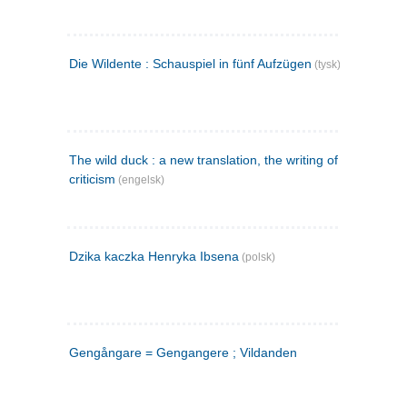
Die Wildente : Schauspiel in fünf Aufzügen
(tysk)
The wild duck : a new translation, the writing of the play,
criticism
(engelsk)
Dzika kaczka Henryka Ibsena
(polsk)
Gengångare = Gengangere ; Vildanden