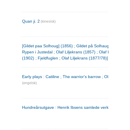
Quan ji. 2
(kinesisk)
[Gildet paa Solhoug] (1856) ; Gildet på Solhaug (1883) ;
Rypen i Justedal ; Olaf Liljekrans (1857) ; Olaf Liljekrans
(1902) ; Fjeldfuglen ; Olaf Liljekrans (1877/78)]
Early plays : Catiline ; The warrior's barrow ; Olaf Liljekran
(engelsk)
Hundreårsutgave : Henrik Ibsens samlede verker. 3