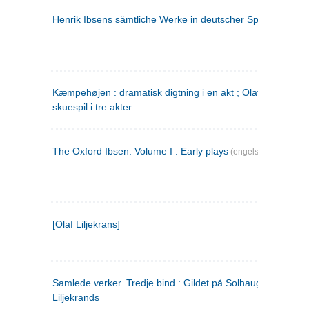
Henrik Ibsens sämtliche Werke in deutscher Sprache. 2
(ty
Kæmpehøjen : dramatisk digtning i en akt ; Olaf Liljekrans 
skuespil i tre akter
The Oxford Ibsen. Volume I : Early plays
(engelsk)
[Olaf Liljekrans]
Samlede verker. Tredje bind : Gildet på Solhaug ; Olaf
Liljekrands