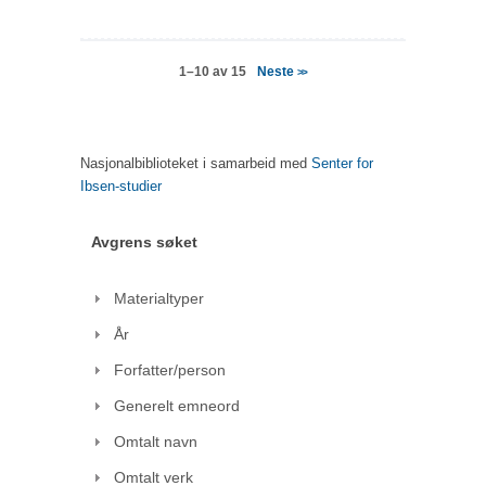
Neste
1–10 av 15
>>
Nasjonalbiblioteket i samarbeid med
Senter for
Ibsen-studier
Avgrens søket
Materialtyper
År
Forfatter/person
Generelt emneord
Omtalt navn
Omtalt verk