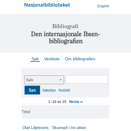
English
Bibliografi
Den internasjonale Ibsen-
bibliografien
Søk
Verkliste
Om bibliografien
Søk
Søk
Søketips
Nullstill
Neste
1–10 av 15
>>
Tittel
Olaf Liljekrans : Skuespil i tre akter