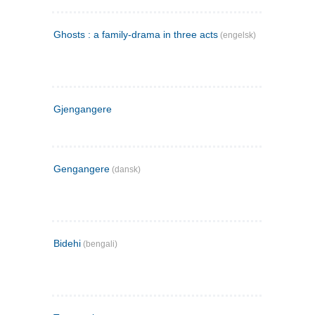
Ghosts : a family-drama in three acts
(engelsk)
Gjengangere
Gengangere
(dansk)
Bidehi
(bengali)