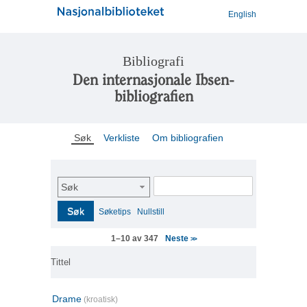
English
Bibliografi
Den internasjonale Ibsen-
bibliografien
Søk
Verkliste
Om bibliografien
Søk
Søk
Søketips
Nullstill
Neste
1–10 av 347
>>
Tittel
Drame
(kroatisk)