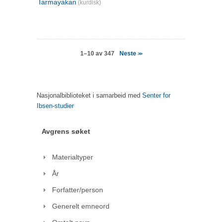
Tarmayakan
(kurdisk)
Neste
1–10 av 347
>>
Nasjonalbiblioteket i samarbeid med
Senter for
Ibsen-studier
Avgrens søket
Materialtyper
År
Forfatter/person
Generelt emneord