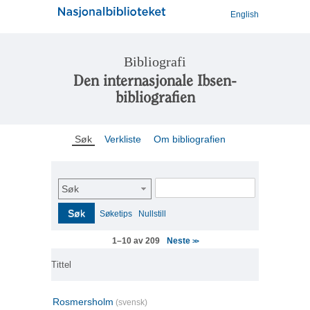
English
Bibliografi
Den internasjonale Ibsen-
bibliografien
Søk
Verkliste
Om bibliografien
Søk
Søk
Søketips
Nullstill
Neste
1–10 av 209
>>
Tittel
Rosmersholm
(svensk)