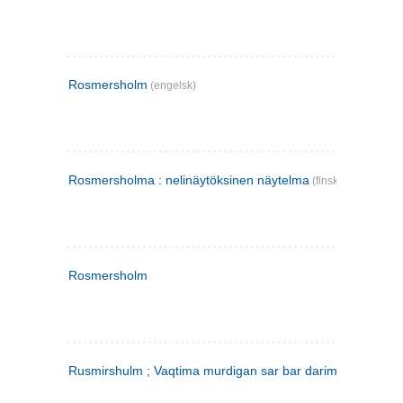
Rosmersholm
(engelsk)
Rosmersholma : nelinäytöksinen näytelma
(finsk)
Rosmersholm
Rusmirshulm ; Vaqtima murdigan sar bar darim
(farsi)