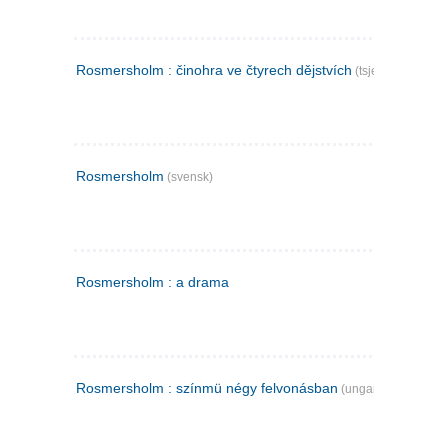
Rosmersholm : činohra ve čtyrech dějstvích
(tsjekkisk)
Rosmersholm
(svensk)
Rosmersholm : a drama
Rosmersholm : színmü négy felvonásban
(ungarsk)