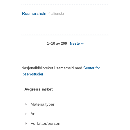
Rosmersholm
(italiensk)
Neste
1–10 av 209
>>
Nasjonalbiblioteket i samarbeid med
Senter for
Ibsen-studier
Avgrens søket
Materialtyper
År
Forfatter/person