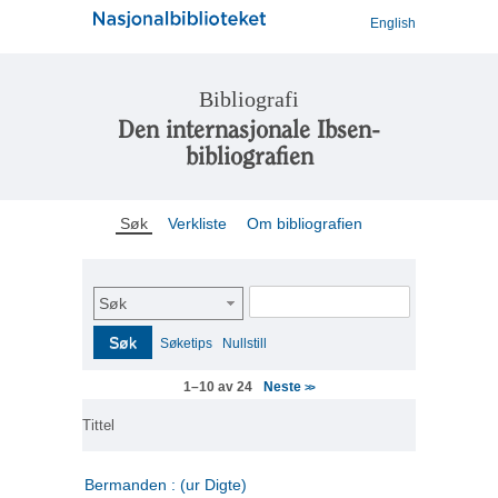
English
Bibliografi
Den internasjonale Ibsen-
bibliografien
Søk
Verkliste
Om bibliografien
Søk
Søk
Søketips
Nullstill
Neste
1–10 av 24
>>
Tittel
Bermanden : (ur Digte)